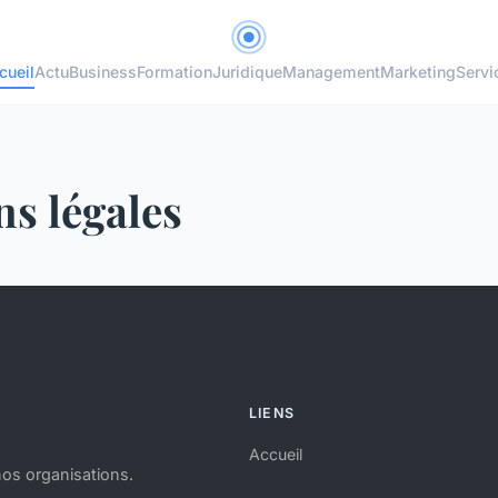
cueil
Actu
Business
Formation
Juridique
Management
Marketing
Servi
s légales
LIENS
Accueil
nos organisations.