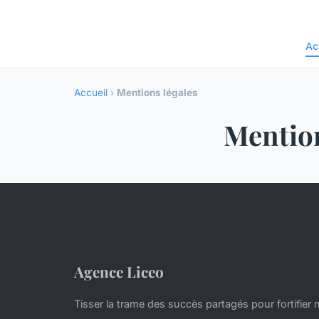
Ac
Accueil
›
Mentions légales
Mention
Agence Liceo
Tisser la trame des succès partagés pour fortifier 