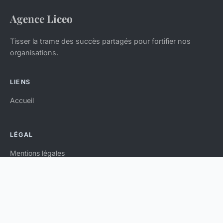
Agence Liceo
Tisser la trame des succès partagés pour fortifier nos
organisations.
LIENS
Accueil
LÉGAL
Mentions légales
Contact
© 2026 Agence Liceo. Tous droits réservés.