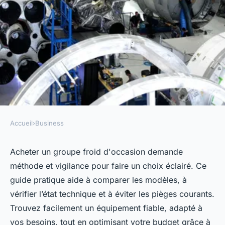
Accueil
›
Business
BUSINESS
Achetez un groupe froid
Acheter un groupe froid d'occasion demande
méthode et vigilance pour faire un choix éclairé. Ce
d'occasion : guide pratique et
guide pratique aide à comparer les modèles, à
rapide
vérifier l’état technique et à éviter les pièges courants.
Trouvez facilement un équipement fiable, adapté à
admin
•
16 juillet 2025
•
5 min de lecture
vos besoins, tout en optimisant votre budget grâce à