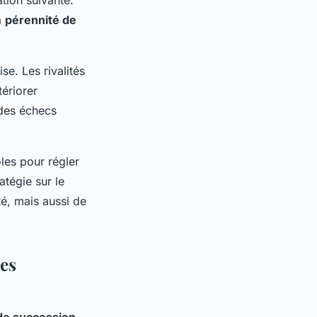
tion suivante.
a
pérennité de
se. Les rivalités
ériorer
 des échecs
oles pour régler
atégie sur le
é, mais aussi de
ses