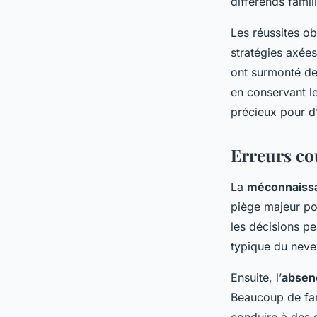
différends famil
Les réussites o
stratégies axées
ont surmonté de
en conservant le
précieux pour d’
Erreurs cou
La
méconnaissa
piège majeur pou
les décisions pe
typique du neveu
Ensuite, l’
absenc
Beaucoup de fami