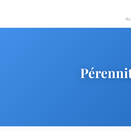
Ac
Pérennit