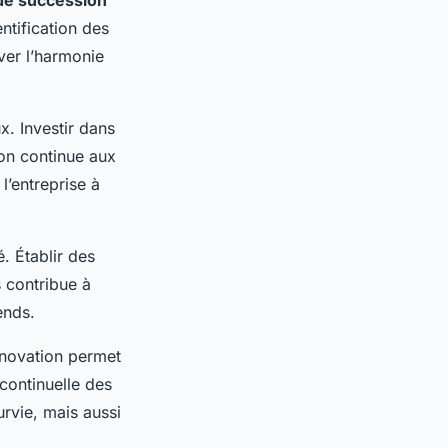
de succession
entification des
rver l’harmonie
. Investir dans
on continue aux
’entreprise à
é. Établir des
s contribue à
ends.
nnovation permet
 continuelle des
rvie, mais aussi