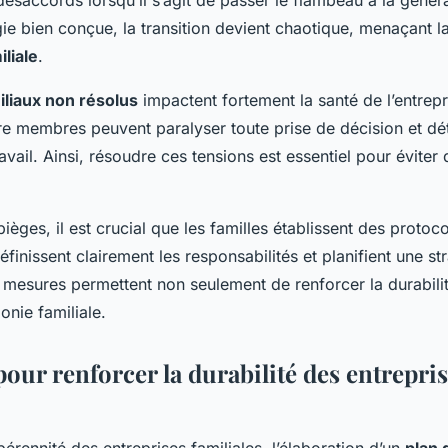
ésaccords lorsqu’il s’agit de passer le flambeau à la généra
ie bien conçue, la transition devient chaotique, menaçant l
iliale
.
miliaux non résolus
impactent fortement la santé de l’entrepri
re membres peuvent paralyser toute prise de décision et dét
avail. Ainsi, résoudre ces tensions est essentiel pour éviter
pièges, il est crucial que les familles établissent des protoc
éfinissent clairement les responsabilités et planifient une str
 mesures permettent non seulement de renforcer la durabilit
onie familiale.
pour renforcer la durabilité des entrepri