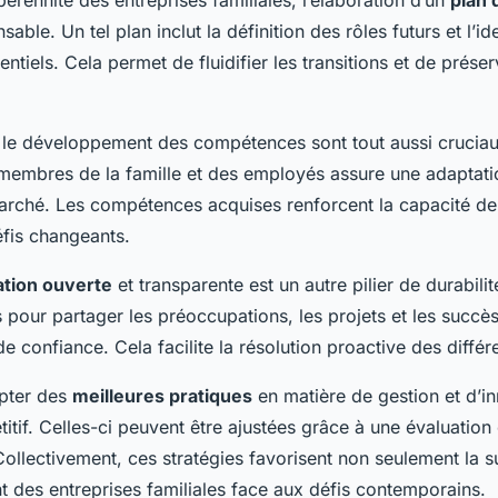
pérennité des entreprises familiales, l’élaboration d’un
plan 
nsable. Un tel plan inclut la définition des rôles futurs et l’id
ntiels. Cela permet de fluidifier les transitions et de prése
 le développement des compétences sont tout aussi cruciaux
 membres de la famille et des employés assure une adaptati
arché. Les compétences acquises renforcent la capacité de l
fis changeants.
tion ouverte
et transparente est un autre pilier de durabilit
 pour partager les préoccupations, les projets et les succè
de confiance. Cela facilite la résolution proactive des différ
pter des
meilleures pratiques
en matière de gestion et d’i
itif. Celles-ci peuvent être ajustées grâce à une évaluation
llectivement, ces stratégies favorisent non seulement la su
t des entreprises familiales face aux défis contemporains.