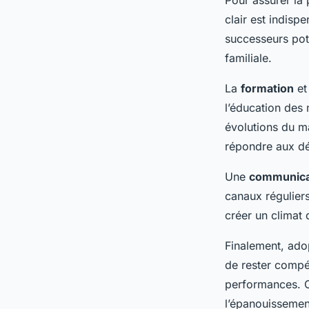
Pour assurer la 
clair est indispe
successeurs pote
familiale.
La
formation
et
l’éducation des
évolutions du m
répondre aux dé
Une
communica
canaux réguliers
créer un climat 
Finalement, ado
de rester compét
performances. Co
l’épanouissemen