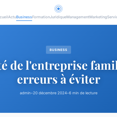
cueil
Actu
Business
Formation
Juridique
Management
Marketing
Servi
BUSINESS
é de l'entreprise famil
erreurs à éviter
admin
•
20 décembre 2024
•
6 min de lecture