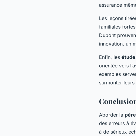
assurance mêm
Les leçons tirée
familiales forte
Dupont prouven
innovation, un m
Enfin, les
étude
orientée vers l’
exemples servent
surmonter leurs 
Conclusion 
Aborder la
pére
des erreurs à év
à de sérieux éch