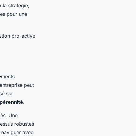
la stratégie,
lles pour une
stion pro-active
nements
entreprise peut
sé sur
pérennité
.
cès. Une
cessus robustes
e naviguer avec