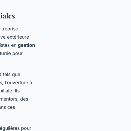
iales
ntreprise
ve extérieure
listes en
gestion
turée pour
s
tels que
, l’ouverture à
liale. Ils
 mentors, des
ans ces
régulières pour