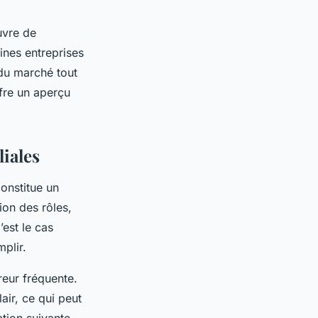
uvre de
ines entreprises
 du marché tout
fre un aperçu
liales
constitue un
ion des rôles,
’est le cas
plir.
reur fréquente.
air, ce qui peut