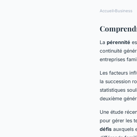
Accueil
›
Business
Comprendre
La
pérennité
est
continuité génér
entreprises fami
Les facteurs inf
la succession ro
statistiques sou
deuxième générat
Une étude récent
pour gérer les t
défis
auxquels e